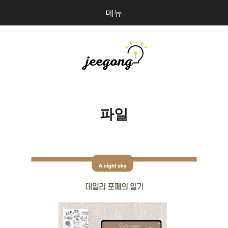
메뉴
다
검
음
색
을
검
지공
0
개
색:
파일 올리기
파일
마이페이지
상점 관리
로그인