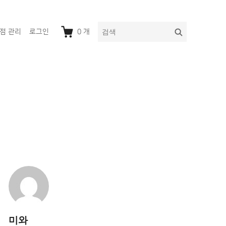
다
검
점 관리
로그인
0
개
음
색
을
검
색:
미와