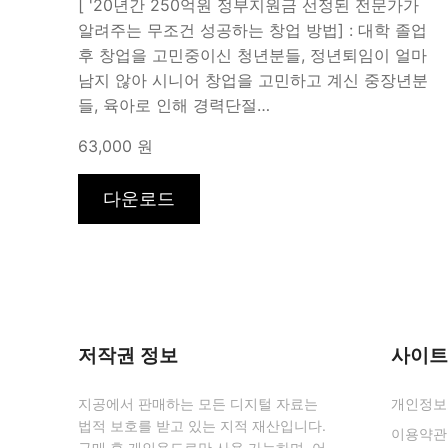
[ '20년간 250억원 정부지원금 선정된 전문가가
알려주는 무조건 성공하는 창업 방법] : 대학 졸업
후 창업을 고민중이신 청년분들, 정년퇴임이 얼마
남지 않아 시니어 창업을 고민하고 계신 중장년분
들, 육아로 인해 경력단절…
63,000 원
저작권 정보
사이트
지공에서 판매하는 모든 디지털 자료는
개인정보
법적 보호를 받고 있는 지적 재산입니다.
이용약관
구매 후 개인용도로만 사용 가능하며, 어