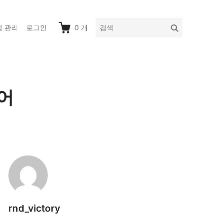
다
검
점 관리
로그인
0
개
음
색
을
검
색:
토어
rnd_victory