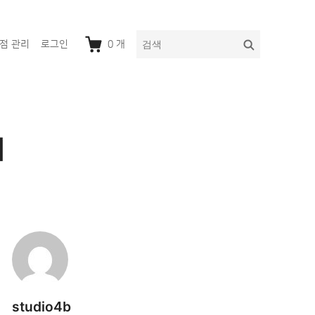
다
검
점 관리
로그인
0
개
음
색
을
검
색:
어
studio4b