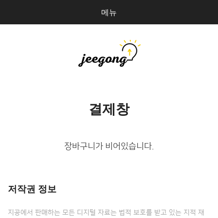
메뉴
다
검
음
색
을
검
지공
파일 올리기
색:
마이페이지
결제창
상점 관리
로그인
장바구니가 비어있습니다.
저작권 정보
지공에서 판매하는 모든 디지털 자료는 법적 보호를 받고 있는 지적 재