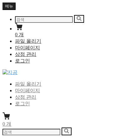
Skip
메뉴
to
content
다
검
음
색
을
0
개
검
파일 올리기
색:
마이페이지
상점 관리
로그인
지공
지식을 공유하다
파일 올리기
마이페이지
상점 관리
로그인
0
개
다
검
음
색