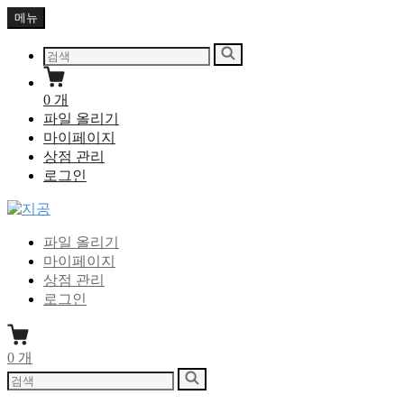
Skip
메뉴
to
content
다
검
음
색
을
0
개
검
파일 올리기
색:
마이페이지
상점 관리
로그인
지공
지식을 공유하다
파일 올리기
마이페이지
상점 관리
로그인
0
개
다
검
음
색