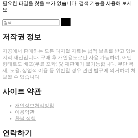
을
필요한 파일을 찾을 수가 없습니다. 검색 기능을 사용해 보세
검
요.
색:
다
검
음
색
을
저작권 정보
검
색:
지공에서 판매하는 모든 디지털 자료는 법적 보호를 받고 있는
지적 재산입니다. 구매 후 개인용도로만 사용 가능하며, 어떤
형태로도 배포(무료 포함) 및 재판매가 불가능합니다. 무단 복
제, 도용, 상업적 이용 등 위반할 경우 관련 법규에 의거하여 처
벌될 수 있습니다.
사이트 약관
개인정보처리방침
이용약관
환불 정책
연락하기