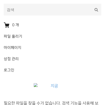
다
검
음
색
을
검
0
개
색:
파일 올리기
마이페이지
상점 관리
로그인
지공
필요한 파일을 찾을 수가 없습니다. 검색 기능을 사용해 보