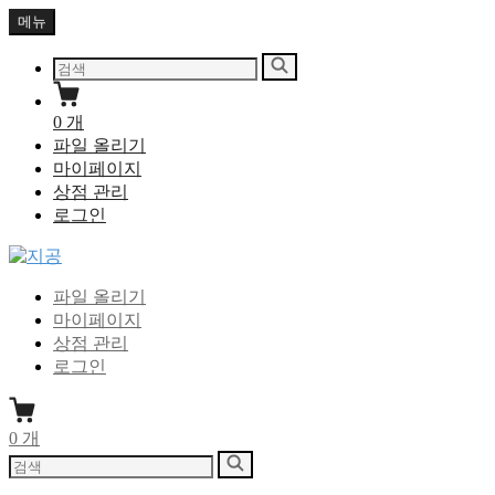
Skip
메뉴
to
content
다
검
음
색
을
0
개
검
파일 올리기
색:
마이페이지
상점 관리
로그인
지공
지식을 공유하다
파일 올리기
마이페이지
상점 관리
로그인
0
개
다
검
음
색