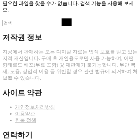
을
필요한 파일을 찾을 수가 없습니다. 검색 기능을 사용해 보세
검
요.
색:
다
검
음
색
을
저작권 정보
검
색:
지공에서 판매하는 모든 디지털 자료는 법적 보호를 받고 있는
지적 재산입니다. 구매 후 개인용도로만 사용 가능하며, 어떤
형태로도 배포(무료 포함) 및 재판매가 불가능합니다. 무단 복
제, 도용, 상업적 이용 등 위반할 경우 관련 법규에 의거하여 처
벌될 수 있습니다.
사이트 약관
개인정보처리방침
이용약관
환불 정책
연락하기