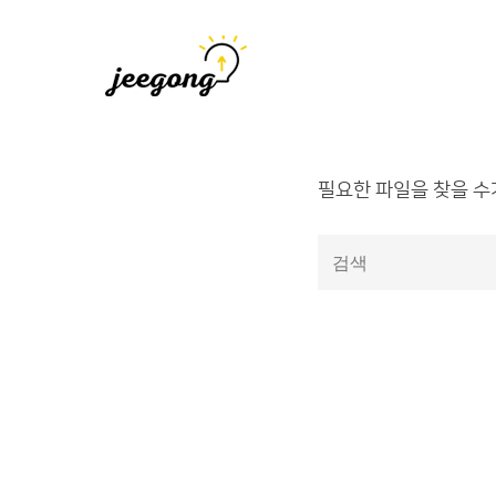
지공
지식을 공유하다
필요한 파일을 찾을 수
다
음
을
검
색: