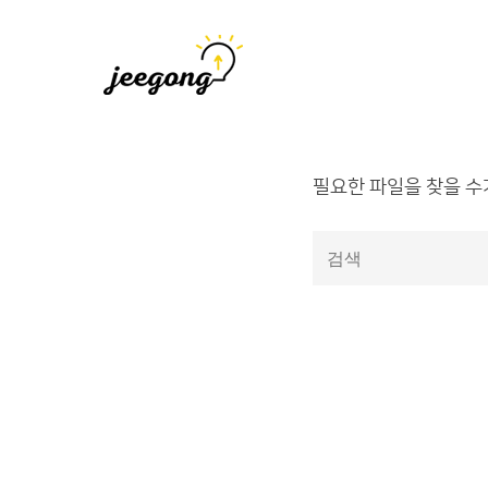
지공
지식을 공유하다
필요한 파일을 찾을 수
다
음
을
검
색: