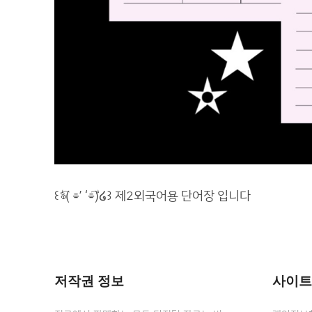
꒰ঌ(⃔ ⌯’ ‘⌯)⃕໒꒱ 제2외국어용 단어장 입니다
저작권 정보
사이트