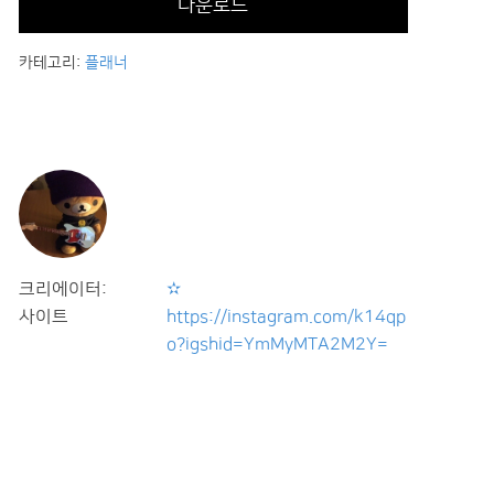
다운로드
카테고리:
플래너
크리에이터:
✫
사이트
https://instagram.com/k14qp
o?igshid=YmMyMTA2M2Y=