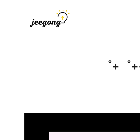
지공
지식을 공유하다
゜+゜++