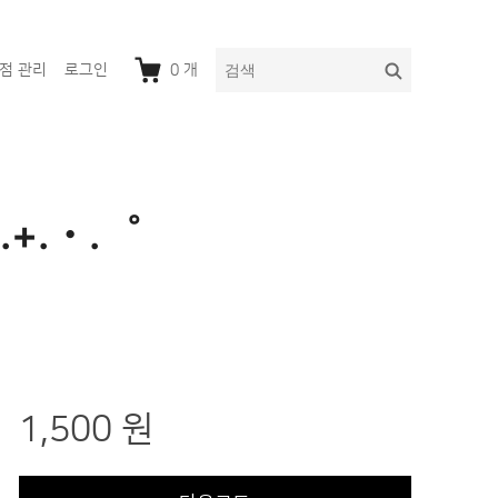
다
검
점 관리
로그인
0
개
음
색
을
검
색:
.+.・.゜
1,500 원