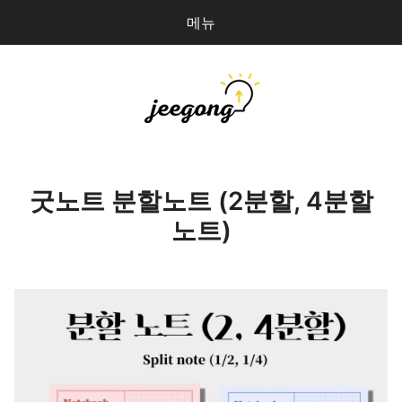
메뉴
다
검
음
색
을
검
지공
0
개
색:
파일 올리기
굿노트 분할노트 (2분할, 4분할
노트)
마이페이지
상점 관리
로그인