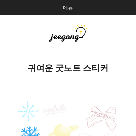
메뉴
다
검
음
색
을
검
지공
0
개
색:
파일 올리기
귀여운 굿노트 스티커
마이페이지
상점 관리
로그인