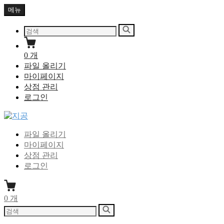
Skip
메뉴
to
content
다
검
음
색
을
0
개
검
파일 올리기
색:
마이페이지
상점 관리
로그인
지공
지식을 공유하다
파일 올리기
마이페이지
상점 관리
로그인
0
개
다
검
음
색