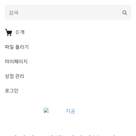
다
검
음
색
을
검
0
개
색:
파일 올리기
마이페이지
상점 관리
로그인
지공