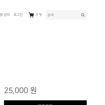
다
검
점 관리
로그인
0
개
음
색
을
검
색:
25,000 원