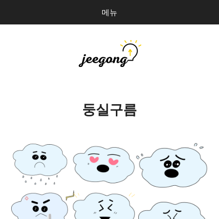
메뉴
다
검
음
색
을
검
지공
0
개
색:
파일 올리기
둥실구름
마이페이지
상점 관리
로그인