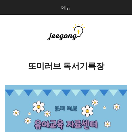
메뉴
다
검
음
색
을
검
지공
0
개
색:
파일 올리기
또미러브 독서기록장
마이페이지
상점 관리
로그인