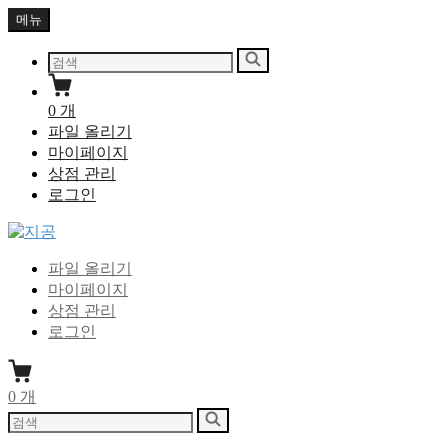
Skip
메뉴
to
content
다
검
음
색
을
0
개
검
파일 올리기
색:
마이페이지
상점 관리
로그인
지공
지식을 공유하다
파일 올리기
마이페이지
상점 관리
로그인
0
개
다
검
음
색