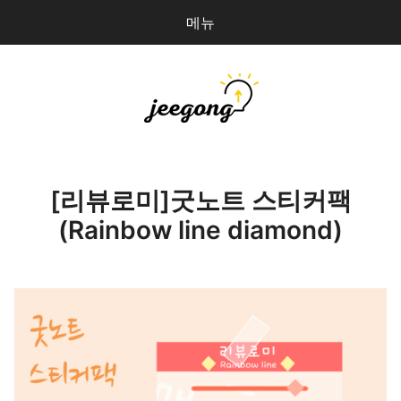
메뉴
다
검
음
색
을
검
지공
0
개
색:
파일 올리기
[리뷰로미]굿노트 스티커팩
(Rainbow line diamond)
마이페이지
상점 관리
로그인