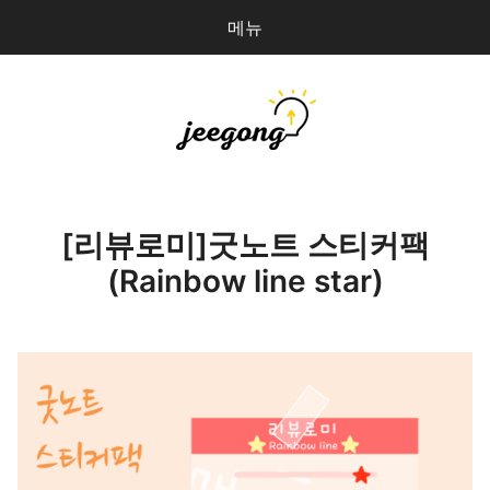
메뉴
다
검
음
색
을
검
지공
0
개
색:
파일 올리기
[리뷰로미]굿노트 스티커팩
(Rainbow line star)
마이페이지
상점 관리
로그인