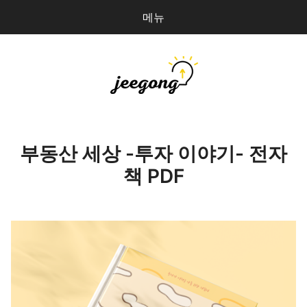
메뉴
다
검
음
색
을
검
지공
0
개
색:
파일 올리기
부동산 세상 -투자 이야기- 전자
책 PDF
마이페이지
상점 관리
로그인