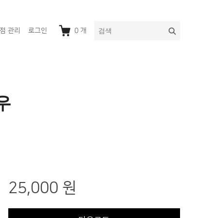
다
검
점 관리
로그인
0
개
음
색
을
검
색:
우
25,000 원