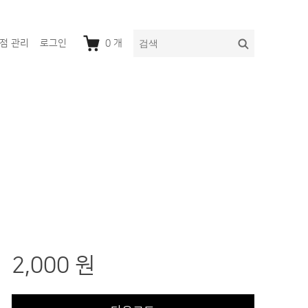
다
검
점 관리
로그인
0
개
음
색
을
검
색:
2,000 원