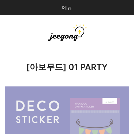
메뉴
다
검
음
색
을
검
지공
0
개
색:
파일 올리기
[아보무드] 01 PARTY
마이페이지
상점 관리
로그인