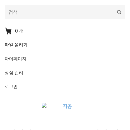
다
검
음
색
을
검
0
개
색:
파일 올리기
마이페이지
상점 관리
로그인
지공