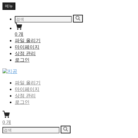
Skip
메뉴
to
content
다
검
음
색
을
0
개
검
파일 올리기
색:
마이페이지
상점 관리
로그인
지공
지식을 공유하다
파일 올리기
마이페이지
상점 관리
로그인
0
개
다
검
음
색