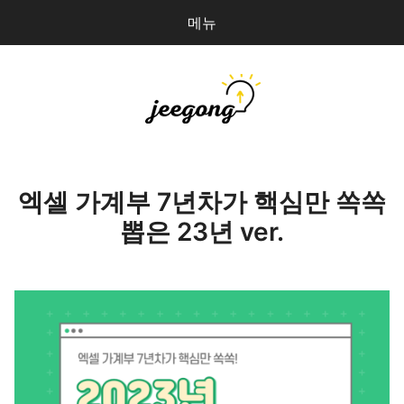
메뉴
다
검
음
색
을
검
지공
0
개
색:
파일 올리기
엑셀 가계부 7년차가 핵심만 쏙쏙
뽑은 23년 ver.
마이페이지
상점 관리
로그인