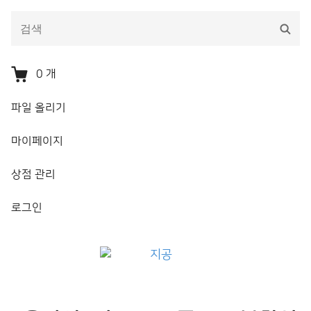
다
검
음
색
을
검
0
개
색:
파일 올리기
마이페이지
상점 관리
로그인
지공