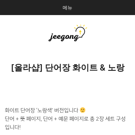
메뉴
다
검
음
색
을
검
지공
0
개
색:
파일 올리기
[올라샵] 단어장 화이트 & 노랑
마이페이지
상점 관리
로그인
화이트 단어장 ‘노랑색’ 버전입니다
단어 + 뜻 페이지, 단어 + 예문 페이지로 총 2장 세트 구성
입니다!