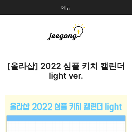
메뉴
다
검
음
색
을
검
지공
0
개
색:
파일 올리기
[올라샵] 2022 심플 키치 캘린더
light ver.
마이페이지
상점 관리
로그인