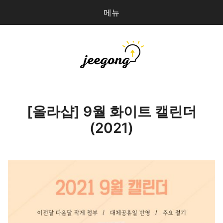
메뉴
다
검
음
색
을
검
지공
0
개
색:
파일 올리기
[올라샵] 9월 화이트 캘린더
(2021)
마이페이지
상점 관리
로그인