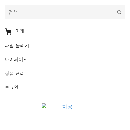
다
검
음
색
을
검
0
개
색:
파일 올리기
마이페이지
상점 관리
로그인
지공