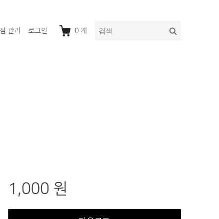
다
검
점 관리
로그인
0
개
음
색
을
검
색:
1,000 원