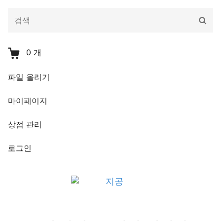
다
검
음
색
을
검
0
개
색:
파일 올리기
마이페이지
상점 관리
로그인
지공