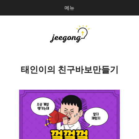
메뉴
다
검
음
색
을
검
지공
0
개
색:
파일 올리기
태인이의 친구바보만들기
마이페이지
상점 관리
로그인