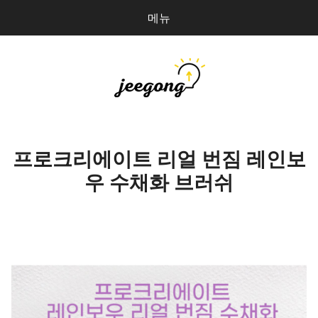
메뉴
다
검
음
색
을
검
지공
0
개
색:
파일 올리기
프로크리에이트 리얼 번짐 레인보
우 수채화 브러쉬
마이페이지
상점 관리
로그인