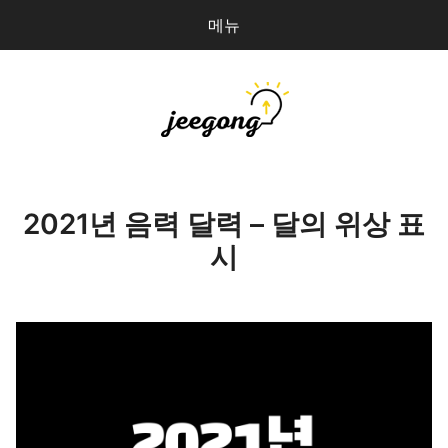
메뉴
다
검
음
색
을
검
지공
0
개
색:
파일 올리기
2021년 음력 달력 – 달의 위상 표
시
마이페이지
상점 관리
로그인