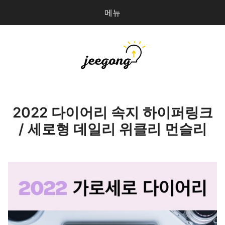
메뉴
다
검
음
색
을
검
지공
0
개
색:
파일 올리기
2022 다이어리 속지 하이퍼링크
/ 세로형 데일리 위클리 먼슬리
마이페이지
상점 관리
로그인