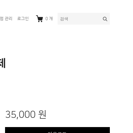
다
검
점 관리
로그인
0
개
음
색
을
검
색:
제
35,000 원