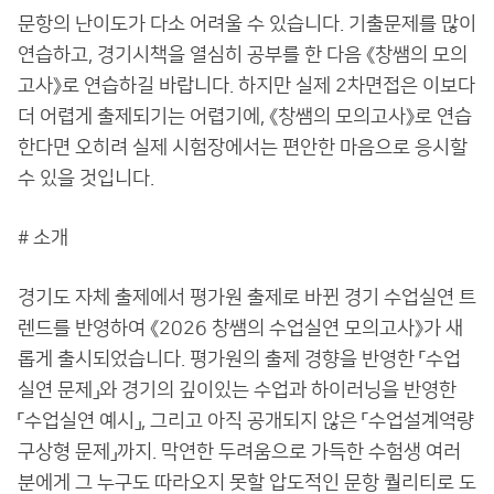
문항의 난이도가 다소 어려울 수 있습니다. 기출문제를 많이
연습하고, 경기시책을 열심히 공부를 한 다음 《창쌤의 모의
고사》로 연습하길 바랍니다. 하지만 실제 2차면접은 이보다
더 어렵게 출제되기는 어렵기에, 《창쌤의 모의고사》로 연습
한다면 오히려 실제 시험장에서는 편안한 마음으로 응시할
수 있을 것입니다.
# 소개
경기도 자체 출제에서 평가원 출제로 바뀐 경기 수업실연 트
렌드를 반영하여 《2026 창쌤의 수업실연 모의고사》가 새
롭게 출시되었습니다. 평가원의 출제 경향을 반영한 「수업
실연 문제」와 경기의 깊이있는 수업과 하이러닝을 반영한
「수업실연 예시」, 그리고 아직 공개되지 않은 「수업설계역량
구상형 문제」까지. 막연한 두려움으로 가득한 수험생 여러
분에게 그 누구도 따라오지 못할 압도적인 문항 퀄리티로 도