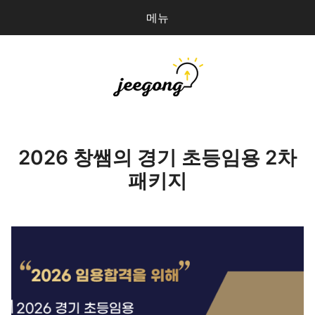
메뉴
다
검
음
색
을
검
지공
0
개
색:
파일 올리기
2026 창쌤의 경기 초등임용 2차
패키지
마이페이지
상점 관리
로그인