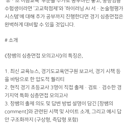
‘유·초 이음교육’ 부분을 추가로 공부하면 좋고, 중등임용
수험생이라면 ‘고교학점제’와 ‘하이러닝 AI 서·논술형평가
시스템’에 대해 추가 공부까지 진행한다면 경기 심층면접은
완벽하게 대비할 수 있을 것입니다.
# 소개
《창쌤의 심층면접 모의고사》의 특징은,
1. 최신 교육뉴스, 경기도교육연구원 보고서, 경기 시책 등
을 바탕으로 한 압도적 퀄리티
2. 현직 경기 초등교사 3명이 직접 출제·검토·검수한 경
기지역 특화 심층면접 모의고사
3. 창쌤의 출제 의도 및 답변 방법 설명이 담긴 [창쌤의
comment]와 관련된 시책 및 사이트 소개, 그리고 예시 답
안 구조화까지 (구상형, 즉답형 포함)