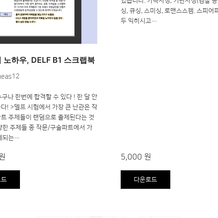
였습니다. 가족사칭, 기관사칭(검찰 등)
싱, 큐싱, 스미싱, 로맨스스캠. 스피어피
두 익히시고…
노하우, DELF B1 스크랩북
ueas12
 누구나 한번에 합격할 수 있다 ! 한 달 안
다! >델프 시험에서 가장 큰 난관은 작
파트 주제들이 랜덤으로 출제된다는 것
양한 주제들 중 작문/구술파트에서 가
출제되는…
 원
5,000 원
로드
다운로드