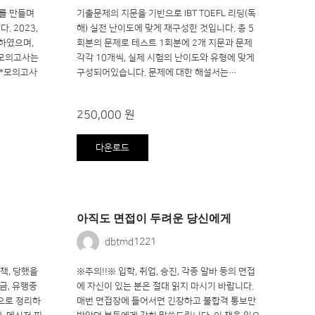
제를 만들며
기출문제의 지문을 기반으로 IBT TOEFL 리딩(독
 2023,
해) 실전 난이도에 맞게 재구성한 것입니다. 총 5
하였으며,
회분의 문제로 테스트 1회분에 2개 지문과 문제
 모의고사는
각각 10개씩, 실제 시험의 난이도와 유형에 맞게
 *모의고사
구성되어있습니다. 문제에 대한 해설서는…
250,000 원
다운로드
아직도 면접이 두려운 당신에게
dbtmd1221
책, 당했을
※주의!!※ 입학, 취업, 승진, 각종 알바 등의 면접
금, 유행중
에 자신이 있는 분은 절대 읽지 마시기 바랍니다. ​
으로 정리하
매번 면접장에 들어서면 긴장하고 불합격 통보만