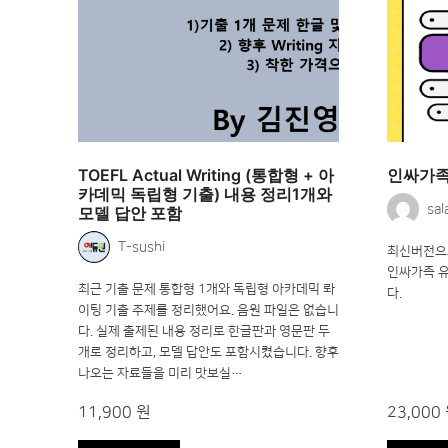
TOEFL Actual Writing (통합형 + 아
인싸가족
카데믹 독립형 기출) 내용 정리1개와
sal
모델 답안 포함
T-sushi
최신버전으
인싸가족 
최근 기출 문제 통합형 1개와 독립형 아카데믹 롸
다.
이팅 기출 주제를 정리했어요. 음원 파일은 없습니
다. 실제 출제된 내용 정리로 한글판과 영문판 두
개로 정리하고, 모델 답안도 포함시켰습니다. 향후
나오는 자료들을 미리 맛보실…
11,900 원
23,000