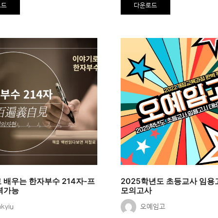
로드
다운로드
 배우는 한자부수 214자-프
2025학년도 초등교사 임용
력가능
모의고사
kyiu
오예임고