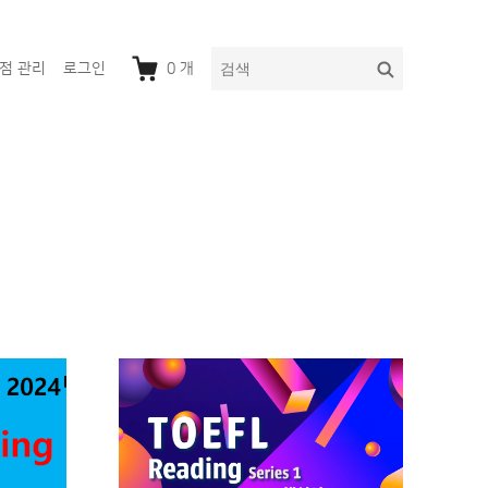
다
검
점 관리
로그인
0
개
음
색
을
검
색: