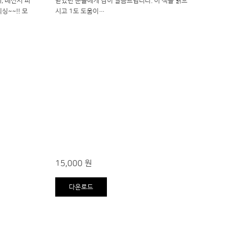
, 메신저 피
받았던 분들에게 감히 말씀드립니다. 이 책을 읽으
싱~~!! 모
시고 1도 도움이…
15,000 원
다운로드