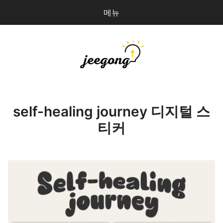
메뉴
다
검
음
색
을
검
지공
0
개
색:
파일 올리기
self-healing journey 디지털 스
티커
마이페이지
상점 관리
로그인