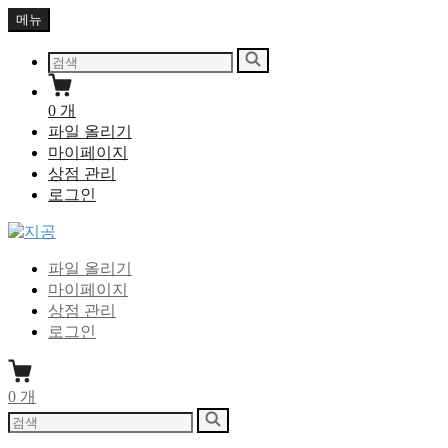
Skip
메뉴
to
content
다
검
음
색
을
0
개
검
파일 올리기
색:
마이페이지
상점 관리
로그인
지공
지식을 공유하다
파일 올리기
마이페이지
상점 관리
로그인
0
개
다
검
음
색