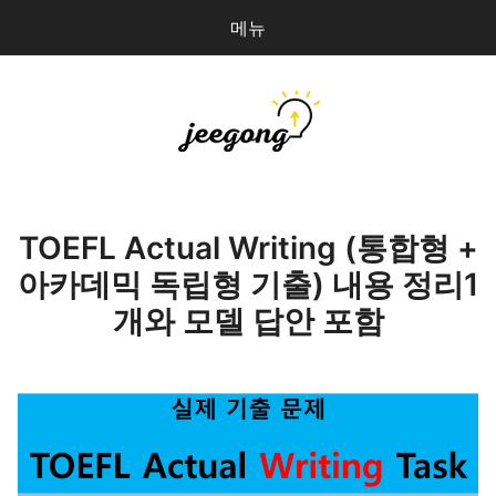
메뉴
다
검
음
색
을
검
지공
0
개
색:
파일 올리기
TOEFL Actual Writing (통합형 +
아카데믹 독립형 기출) 내용 정리1
마이페이지
개와 모델 답안 포함
상점 관리
로그인