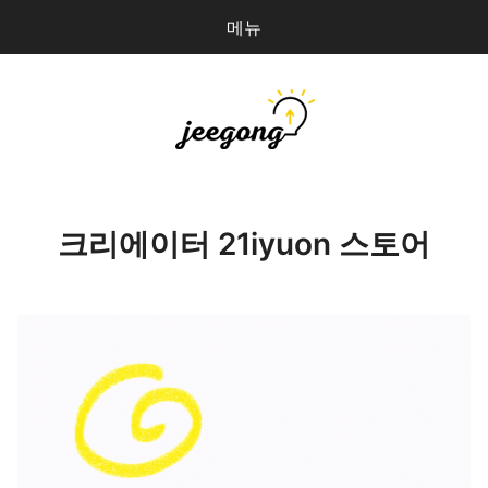
메뉴
다
검
음
색
을
검
지공
0
개
색:
파일 올리기
크리에이터 21iyuon 스토어
마이페이지
상점 관리
로그인