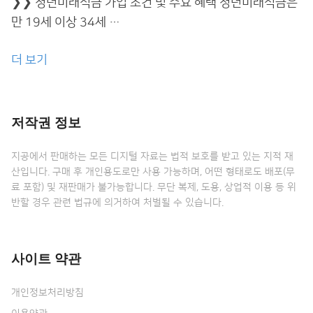
❯❯ 청년미래적금 가입 조건 및 주요 혜택 청년미래적금은
만 19세 이상 34세 …
“청
더 보기
년
미
래
저작권 정보
적
금
지공에서 판매하는 모든 디지털 자료는 법적 보호를 받고 있는 지적 재
산입니다. 구매 후 개인용도로만 사용 가능하며, 어떤 형태로도 배포(무
완
료 포함) 및 재판매가 불가능합니다. 무단 복제, 도용, 상업적 이용 등 위
벽
반할 경우 관련 법규에 의거하여 처벌될 수 있습니다.
가
이
드”
사이트 약관
개인정보처리방침