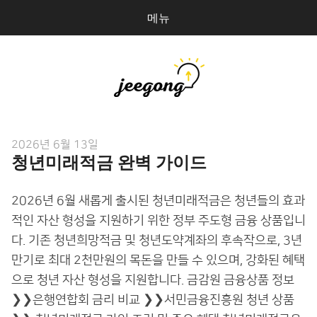
메뉴
다
검
음
색
을
검
지공
0
개
색:
게
2026년 6월 13일
파일 올리기
청년미래적금 완벽 가이드
시
마이페이지
2026년 6월 새롭게 출시된 청년미래적금은 청년들의 효과
상점 관리
적인 자산 형성을 지원하기 위한 정부 주도형 금융 상품입니
다. 기존 청년희망적금 및 청년도약계좌의 후속작으로, 3년
로그인
만기로 최대 2천만원의 목돈을 만들 수 있으며, 강화된 혜택
으로 청년 자산 형성을 지원합니다. 금감원 금융상품 정보
❯❯은행연합회 금리 비교 ❯❯서민금융진흥원 청년 상품