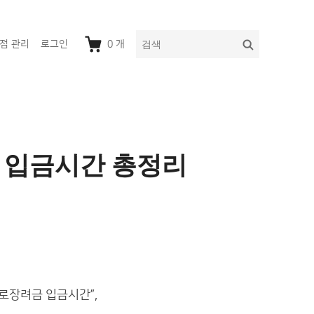
다
검
점 관리
로그인
0
개
음
색
을
검
색:
회 입금시간 총정리
근로장려금 입금시간”,