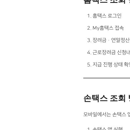
홈택스 로그인
My홈택스 접속
장려금·연말정산 
근로장려금 신청내
지급 진행 상태 확
손택스 조회
모바일에서는 손택스 앱
손택스 앱 실행