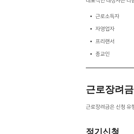
대표적인 대상자는 다
근로소득자
자영업자
프리랜서
종교인
근로장려금
근로장려금은 신청 유형
정기신청